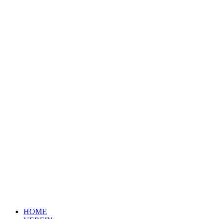
06449 Schadeleben
034741/8186
olaf.schulz1@freenet.de
LINKS
IMPRESSUM
DATENSCHUTZ
HOME