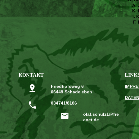
A. 
K. 
I. 
F. 
KONTAKT
LINK
Friedhofsweg 6
IMPR
06449 Schadeleben
DATE
034741/8186
olaf.schulz1@fre
enet.de