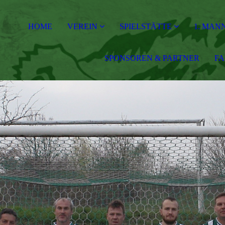
HOME
VEREIN
SPIELSTÄTTE
1. MAN
SPONSOREN & PARTNER
F