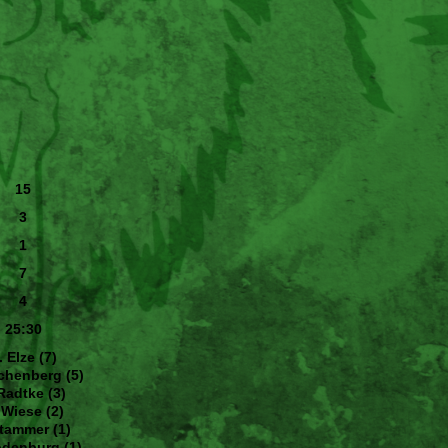
15
3
1
7
4
25:30
. Elze (7)
chenberg (5)
 Radtke (3)
 Wiese (2)
Stammer (1)
odenburg (1)