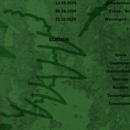
13.09.2024
Schadelebe
20.09.2024
Frose - S
11.10.2024
Winningen -
Statistik
Spiele
Gewonne
Unentschie
Verloren
Ausfälle
Torverhältn
Torschütz