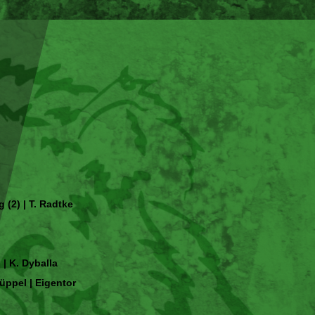
g (2) | T. Radtke
| K. Dyballa
Krüppel | Eigentor