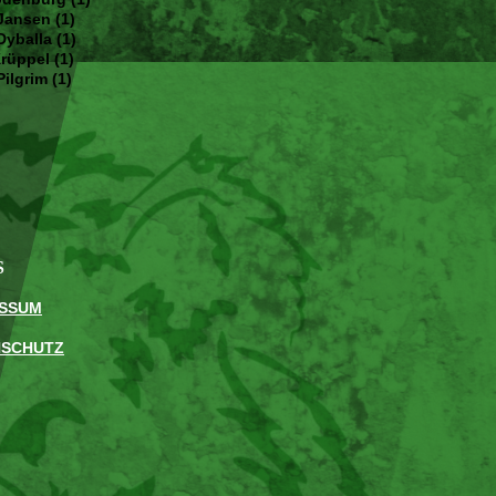
Jansen (1)
Dyballa (1)
Krüppel (1)
Pilgrim (1)
S
ESSUM
NSCHUTZ