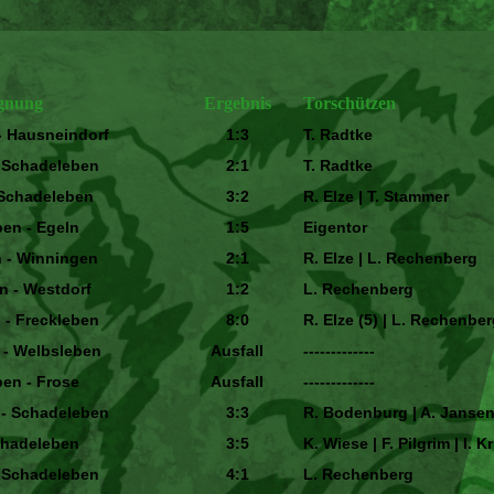
gnung
Ergebnis
Torschützen
- Hausneindorf
1:3
T. Radtke
- Schadeleben
2:1
T. Radtke
 Schadeleben
3:2
R. Elze | T. Stammer
en - Egeln
1:5
Eigentor
 - Winningen
2:1
R. Elze | L. Rechenberg
n - Westdorf
1:2
L. Rechenberg
 - Freckleben
8:0
R. Elze (5) | L. Rechenber
 - Welbsleben
Ausfall
-------------
en - Frose
Ausfall
-------------
 - Schadeleben
3:3
R. Bodenburg | A. Jansen 
hadeleben
3:5
K. Wiese | F. Pilgrim | I. 
-
Schadeleben
4:1
L. Rechenberg