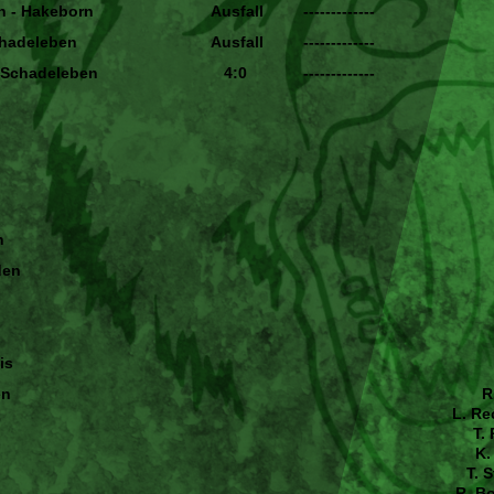
n - Hakeborn
Ausfall
-------------
chadeleben
Ausfall
-------------
 Schadeleben
4:0
-------------
n
den
is
en
R
L. Re
T.
K.
T. 
R. B