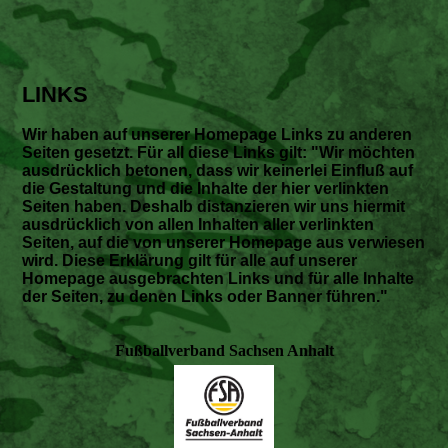
LINKS
Wir haben auf unserer Homepage Links zu anderen
Seiten gesetzt. Für all diese Links gilt: "Wir möchten
ausdrücklich betonen, dass wir keinerlei Einfluß auf
die Gestaltung und die Inhalte der hier verlinkten
Seiten haben. Deshalb distanzieren wir uns hiermit
ausdrücklich von allen Inhalten aller verlinkten
Seiten, auf die von unserer Homepage aus verwiesen
wird. Diese Erklärung gilt für alle auf unserer
Homepage ausgebrachten Links und für alle Inhalte
der Seiten, zu denen Links oder Banner führen."
Fußballverband Sachsen Anhalt