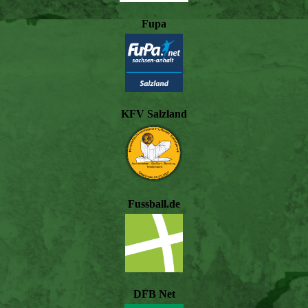
Fupa
KFV Salzland
Fussball.de
DFB Net