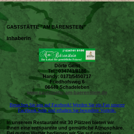
GASTSTÄTTE "AM BÄRENSTEIN"
Inhaberin
Dörte Geist
Tel.: 034741/8186
Handy: 0171/5450717
Friedhofsweg 6
06449 Schadeleben
www.gaststaette-am-baerenstein.de
Besuchen Sie uns auf Facebook! Werden Sie ein Fan unserer
Facebook Seite und erhalten Sie besondere Vorteile.
In unserem Restaurant mit 30 Plätzen bieten wir
Ihnen eine entspannte und gemütliche Atmosphäre.
Bei gutem Wetter bedienen wir Sie auf unserer