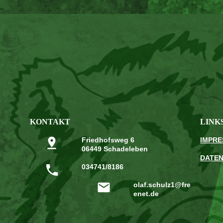
KONTAKT
LINK
Friedhofsweg 6
IMPR
06449 Schadeleben
DATE
034741/8186
olaf.schulz1@fre
enet.de